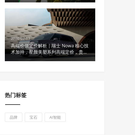
2026-07-13
高端价值定价解析｜瑞士 Nowa 核心技
术加持，星颜美塑系列高端定价，贵得
有核心壁垒
热门标签
品牌
宝石
AI智能