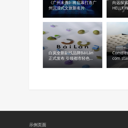
《广州未秀》将启幕打造广
向远探
州沉浸式文旅新名片
HELLY
作拓展
精神全
白岚全新副线品牌BáiLán
Como es
正式发布 引领都市轻色彩
com sta
浪潮
示例页面