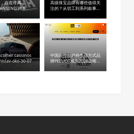
索，自在寻风
高级珠宝品牌有哪些值得关
 HANSEN以跨界合
注的？从切工到系列叙事，
品牌表达，开启探索
看懂它凭什么排名靠前
新叙事
colher cassinos
中国高性能户外生活方式品
nislav-oko-30-07
牌PELLIOT成为2026达喀
尔青奥会高级合作伙伴