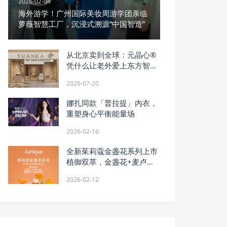
2026-02-04
海外游学！广州国际美妆周游学团亲临
萝薇智慧工厂，沉浸式溯源“中国智造”
从北京卖到全球：元晶心®
凭什么让老外爱上东方智
慧？ YUANRA文化出海
2026-07-20
娜扎同款「普拉提」内衣，
重塑身心平衡能量场
2026-02-16
全新茱莉蔻金盏花系列上市
植御双萃，金盏花+麦卢卡
叶强强联手 养出韧性肌
2026-02-12