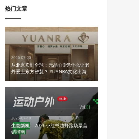
热门文章
2026-07-20
从北京卖到全球：元晶心®凭什么让老
外爱上东方智慧？ YUANRA文化出海
2026-07-10
生意新机｜2026小红书越野跑场景营
销指南