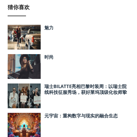
猜你喜欢
魅力
时尚
瑞士BILATTE亮相巴黎时装周：以瑞士院
线科技征服秀场，获好莱坞顶级化妆师挚
荐
元宇宙：重构数字与现实的融合生态